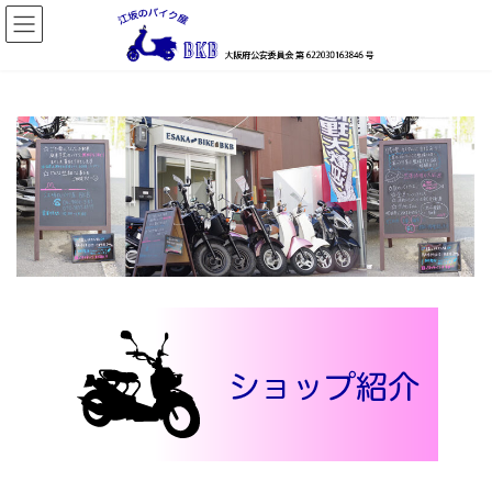
コ
ナ
ン
ビ
テ
ゲ
ン
ー
ツ
シ
へ
ョ
ス
ン
キ
に
ッ
移
プ
動