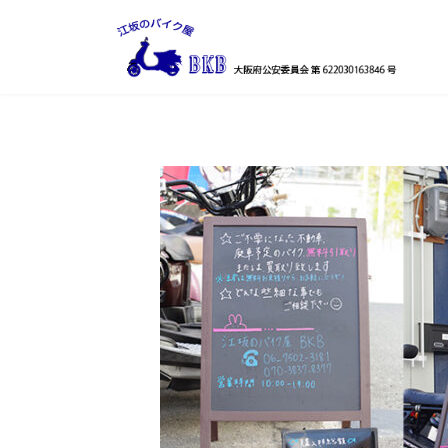
コ
ナ
ン
ビ
テ
ゲ
ン
ー
ツ
シ
へ
ョ
ス
ン
キ
に
ッ
移
プ
動