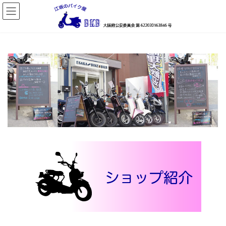
コ
ナ
ン
ビ
テ
ゲ
ン
ー
ツ
シ
へ
ョ
ス
ン
キ
に
ッ
移
プ
動