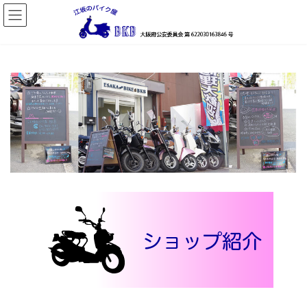
コ
ナ
ン
ビ
テ
ゲ
ン
ー
ツ
シ
へ
ョ
ス
ン
キ
に
ッ
移
プ
動