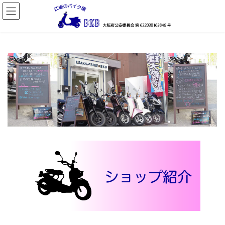
コ
ナ
ン
ビ
テ
ゲ
ン
ー
ツ
シ
へ
ョ
ス
ン
キ
に
ッ
移
プ
動