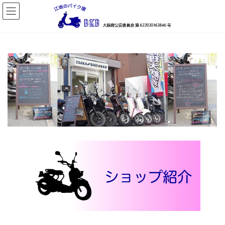
コ
ナ
ン
ビ
テ
ゲ
ン
ー
ツ
シ
へ
ョ
ス
ン
キ
に
ッ
移
プ
動