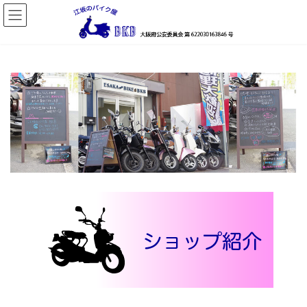
コ
ナ
ン
ビ
テ
ゲ
ン
ー
ツ
シ
へ
ョ
ス
ン
キ
に
ッ
移
プ
動