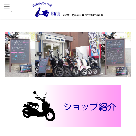
コ
ナ
ン
ビ
テ
ゲ
ン
ー
ツ
シ
へ
ョ
ス
ン
キ
に
ッ
移
プ
動