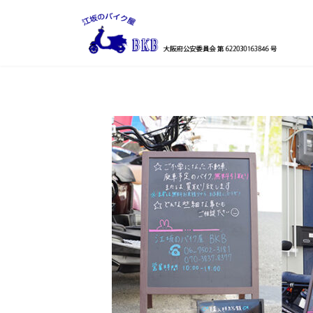
コ
ナ
ン
ビ
テ
ゲ
ン
ー
ツ
シ
へ
ョ
ス
ン
キ
に
ッ
移
プ
動