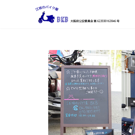
コ
ナ
ン
ビ
テ
ゲ
ン
ー
ツ
シ
へ
ョ
ス
ン
キ
に
ッ
移
プ
動