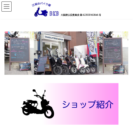
コ
ナ
ン
ビ
テ
ゲ
ン
ー
ツ
シ
へ
ョ
ス
ン
キ
に
ッ
移
プ
動