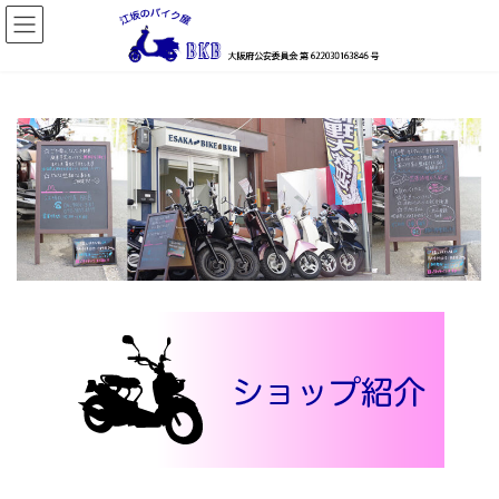
コ
ナ
ン
ビ
テ
ゲ
ン
ー
ツ
シ
へ
ョ
ス
ン
キ
に
ッ
移
プ
動