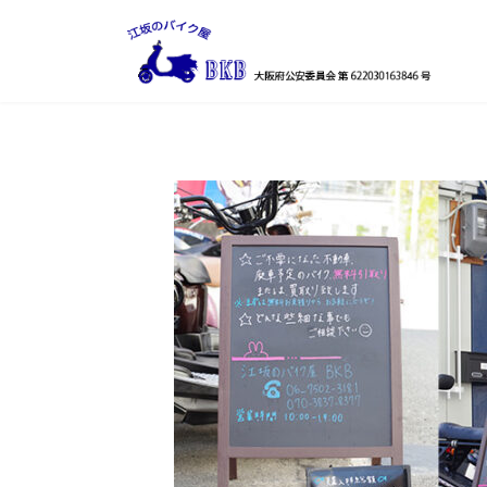
コ
ナ
ン
ビ
テ
ゲ
ン
ー
ツ
シ
へ
ョ
ス
ン
キ
に
ッ
移
プ
動