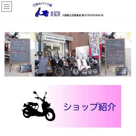
コ
ナ
ン
ビ
テ
ゲ
ン
ー
ツ
シ
へ
ョ
ス
ン
キ
に
ッ
移
プ
動