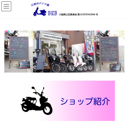
コ
ナ
ン
ビ
テ
ゲ
ン
ー
ツ
シ
へ
ョ
ス
ン
キ
に
ッ
移
プ
動