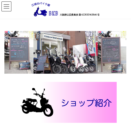
コ
ナ
ン
ビ
テ
ゲ
ン
ー
ツ
シ
へ
ョ
ス
ン
キ
に
ッ
移
プ
動