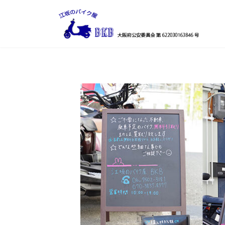
コ
ナ
ン
ビ
テ
ゲ
ン
ー
ツ
シ
へ
ョ
ス
ン
キ
に
ッ
移
プ
動