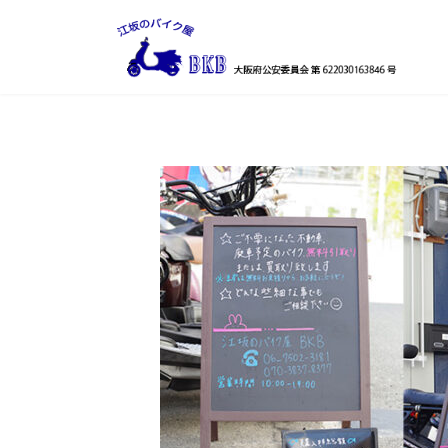
コ
ナ
ン
ビ
テ
ゲ
ン
ー
ツ
シ
へ
ョ
ス
ン
キ
に
ッ
移
プ
動