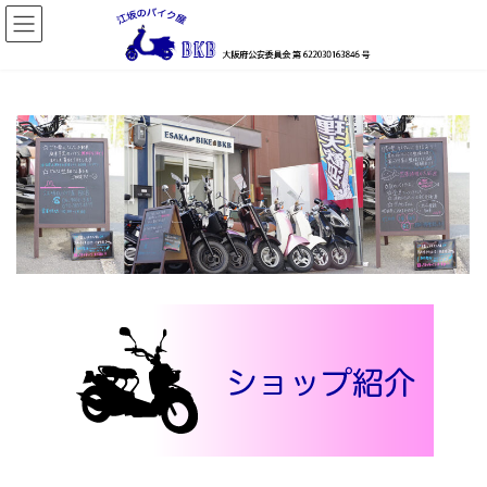
コ
ナ
ン
ビ
テ
ゲ
ン
ー
ツ
シ
へ
ョ
ス
ン
キ
に
ッ
移
プ
動