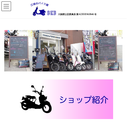
コ
ナ
ン
ビ
テ
ゲ
ン
ー
ツ
シ
へ
ョ
ス
ン
キ
に
ッ
移
プ
動