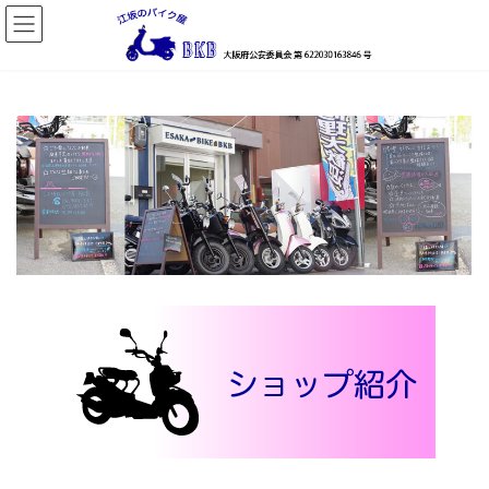
コ
ナ
ン
ビ
テ
ゲ
ン
ー
ツ
シ
へ
ョ
ス
ン
キ
に
ッ
移
プ
動