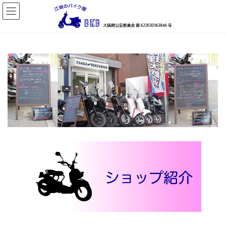
コ
ナ
ン
ビ
テ
ゲ
ン
ー
ツ
シ
へ
ョ
ス
ン
キ
に
ッ
移
プ
動