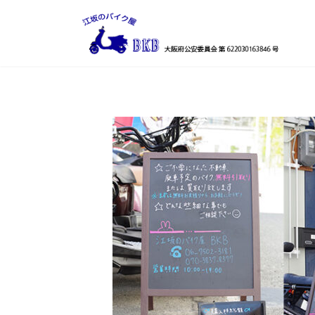
コ
ナ
ン
ビ
テ
ゲ
ン
ー
ツ
シ
へ
ョ
ス
ン
キ
に
ッ
移
プ
動