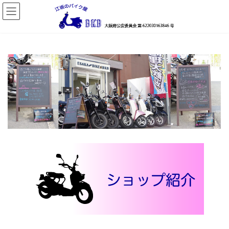
コ
ナ
ン
ビ
テ
ゲ
ン
ー
ツ
シ
へ
ョ
ス
ン
キ
に
ッ
移
プ
動