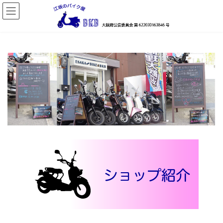
コ
ナ
ン
ビ
テ
ゲ
ン
ー
ツ
シ
へ
ョ
ス
ン
キ
に
ッ
移
プ
動