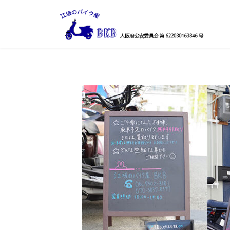
コ
ナ
ン
ビ
テ
ゲ
ン
ー
ツ
シ
へ
ョ
ス
ン
キ
に
ッ
移
プ
動