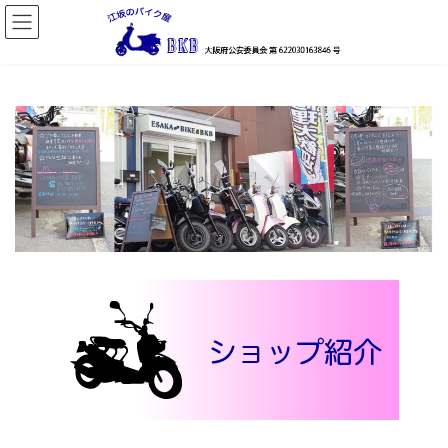
コ
ナ
ン
ビ
テ
ゲ
ン
ー
ツ
シ
へ
ョ
ス
ン
キ
に
ッ
移
プ
動