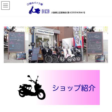
コ
ナ
ン
ビ
テ
ゲ
ン
ー
ツ
シ
へ
ョ
ス
ン
キ
に
ッ
移
プ
動