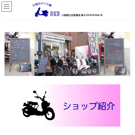
コ
ナ
ン
ビ
テ
ゲ
ン
ー
ツ
シ
へ
ョ
ス
ン
キ
に
ッ
移
プ
動