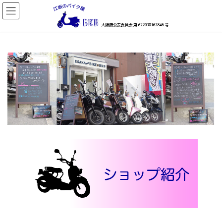
コ
ナ
ン
ビ
テ
ゲ
ン
ー
ツ
シ
へ
ョ
ス
ン
キ
に
ッ
移
プ
動