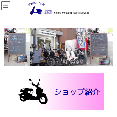
コ
ナ
ン
ビ
テ
ゲ
ン
ー
ツ
シ
へ
ョ
ス
ン
キ
に
ッ
移
プ
動