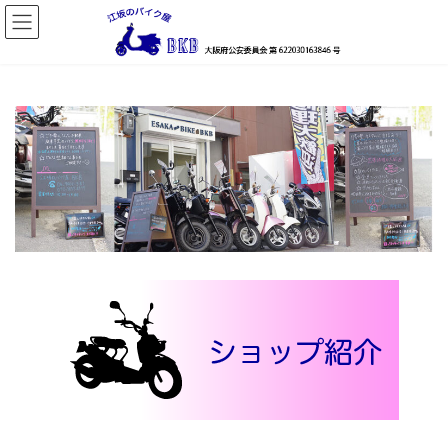
コ
ナ
ン
ビ
テ
ゲ
ン
ー
ツ
シ
へ
ョ
ス
ン
キ
に
ッ
移
プ
動