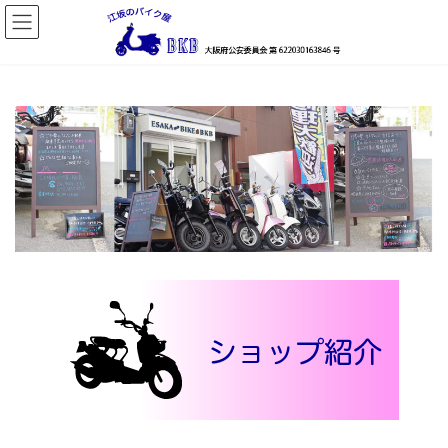
コ
ナ
ン
ビ
テ
ゲ
ン
ー
ツ
シ
へ
ョ
ス
ン
キ
に
ッ
移
プ
動