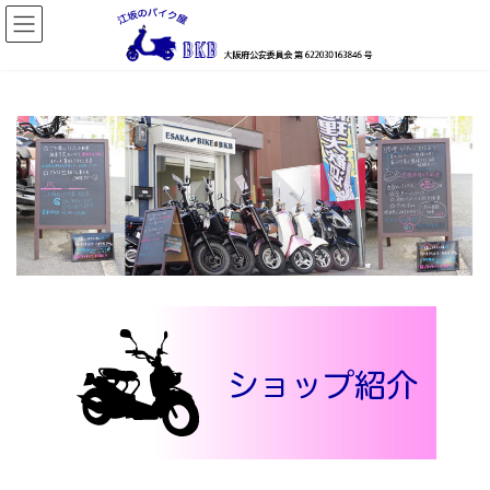
コ
ナ
ン
ビ
テ
ゲ
ン
ー
ツ
シ
へ
ョ
ス
ン
キ
に
ッ
移
プ
動