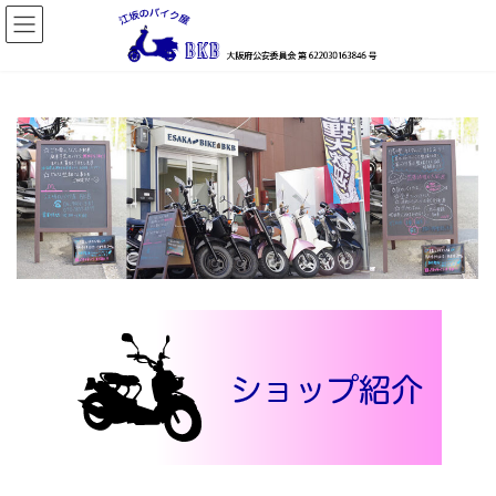
コ
ナ
ン
ビ
テ
ゲ
ン
ー
ツ
シ
へ
ョ
ス
ン
キ
に
ッ
移
プ
動