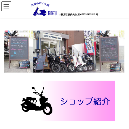
コ
ナ
ン
ビ
テ
ゲ
ン
ー
ツ
シ
へ
ョ
ス
ン
キ
に
ッ
移
プ
動