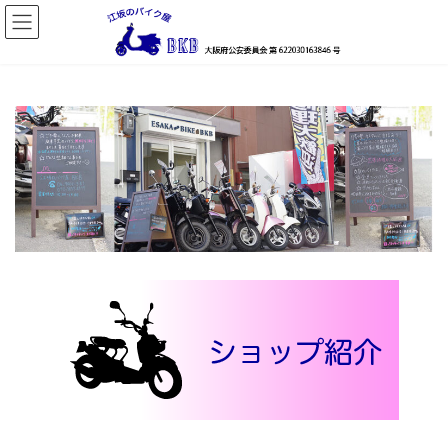
コ
ナ
ン
ビ
テ
ゲ
ン
ー
ツ
シ
へ
ョ
ス
ン
キ
に
ッ
移
プ
動