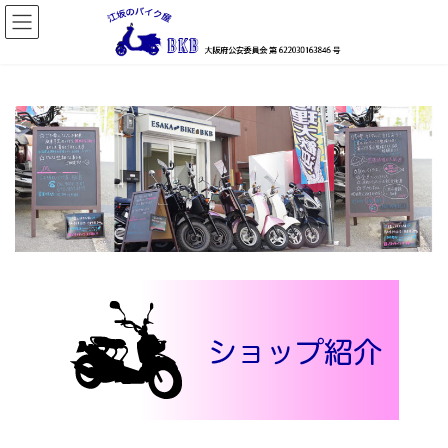
コ
ナ
ン
ビ
テ
ゲ
ン
ー
ツ
シ
へ
ョ
ス
ン
キ
に
ッ
移
プ
動