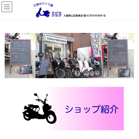
コ
ナ
ン
ビ
テ
ゲ
ン
ー
ツ
シ
へ
ョ
ス
ン
キ
に
ッ
移
プ
動