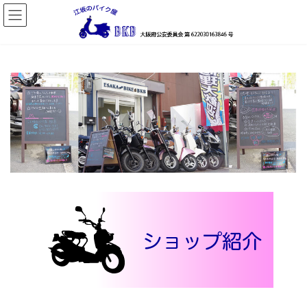
コ
ナ
ン
ビ
テ
ゲ
ン
ー
ツ
シ
へ
ョ
ス
ン
キ
に
ッ
移
プ
動