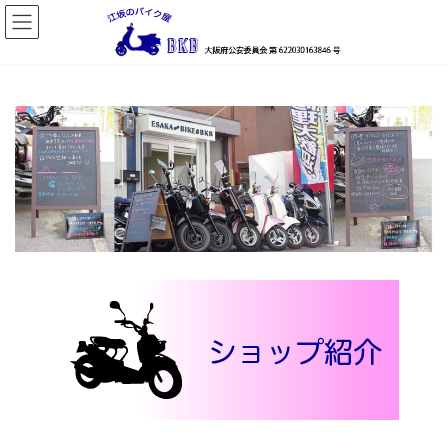
コ
ナ
ン
ビ
テ
ゲ
ン
ー
ツ
シ
へ
ョ
ス
ン
キ
に
ッ
移
プ
動