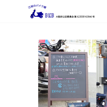
コ
ナ
ン
ビ
テ
ゲ
ン
ー
ツ
シ
へ
ョ
ス
ン
キ
に
ッ
移
プ
動