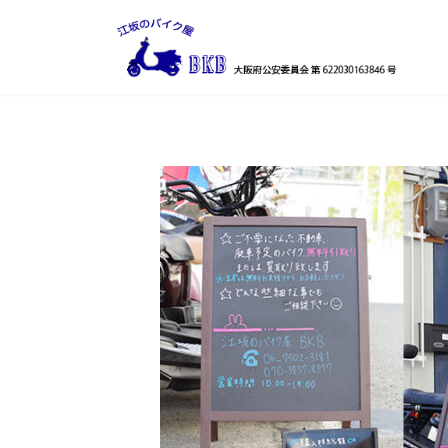
コ
ナ
ン
ビ
テ
ゲ
ン
ー
ツ
シ
へ
ョ
ス
ン
キ
に
ッ
移
プ
動