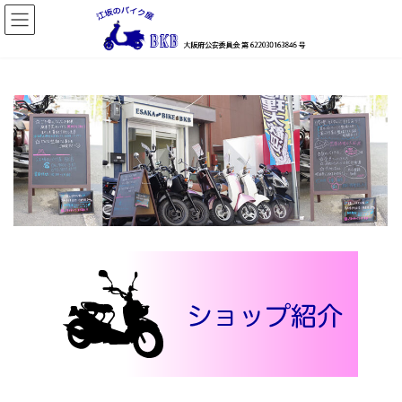
コ
ナ
ン
ビ
テ
ゲ
ン
ー
ツ
シ
へ
ョ
ス
ン
キ
に
ッ
移
プ
動