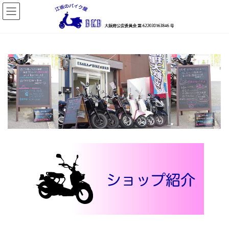
コ
ナ
ン
ビ
テ
ゲ
ン
ー
ツ
シ
へ
ョ
ス
ン
キ
に
ッ
移
プ
動