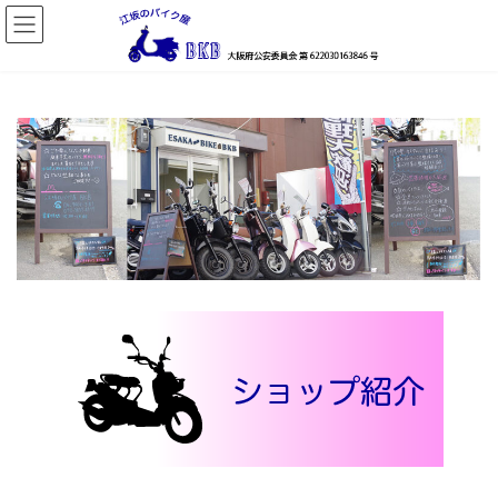
コ
ナ
ン
ビ
テ
ゲ
ン
ー
ツ
シ
へ
ョ
ス
ン
キ
に
ッ
移
プ
動