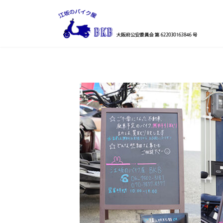
コ
ナ
ン
ビ
テ
ゲ
ン
ー
ツ
シ
へ
ョ
ス
ン
キ
に
ッ
移
プ
動