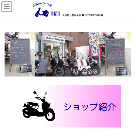
コ
ナ
ン
ビ
テ
ゲ
ン
ー
ツ
シ
へ
ョ
ス
ン
キ
に
ッ
移
プ
動