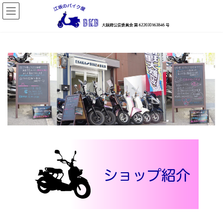
コ
ナ
ン
ビ
テ
ゲ
ン
ー
ツ
シ
へ
ョ
ス
ン
キ
に
ッ
移
プ
動