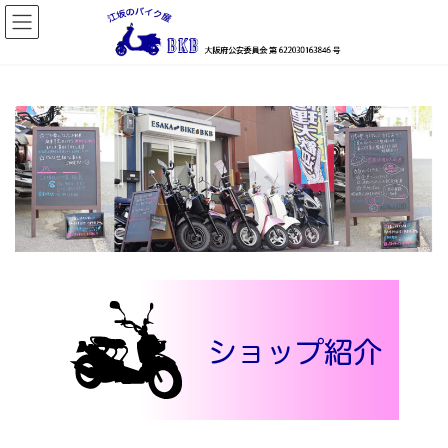
コ
ナ
ン
ビ
テ
ゲ
ン
ー
ツ
シ
へ
ョ
ス
ン
キ
に
ッ
移
プ
動